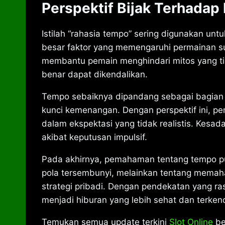
Perspektif Bijak Terhadap
Istilah “rahasia tempo” sering digunakan un
besar faktor yang memengaruhi permainan su
membantu pemain menghindari mitos yang ti
benar dapat dikendalikan.
Tempo sebaiknya dipandang sebagai bagian 
kunci kemenangan. Dengan perspektif ini, p
dalam ekspektasi yang tidak realistis. Kesad
akibat keputusan impulsif.
Pada akhirnya, pemahaman tentang tempo p
pola tersembunyi, melainkan tentang memahami
strategi pribadi. Dengan pendekatan yang r
menjadi hiburan yang lebih sehat dan terkend
Temukan semua update terkini
Slot Online
be