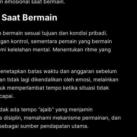
n emosional saat bermain.
 Saat Bermain
bermain sesuai tujuan dan kondisi pribadi.
ngan kontrol, sementara pemain yang bermain
lami kelelahan mental. Menentukan ritme yang
 menetapkan batas waktu dan anggaran sebelum
n tidak lagi dikendalikan oleh emosi, melainkan
uk memperlambat tempo ketika situasi tidak
capai.
idak ada tempo “ajaib” yang menjamin
ga disiplin, memahami mekanisme permainan, dan
 sebagai sumber pendapatan utama.