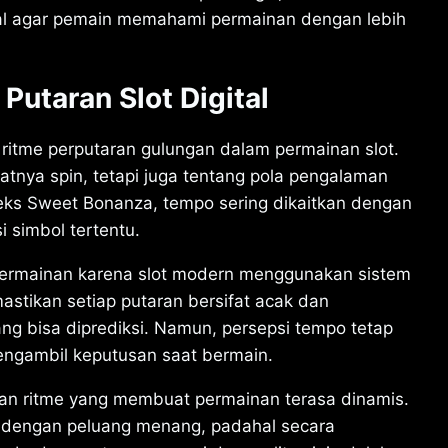
nal agar pemain memahami permainan dengan lebih
taran Slot Digital
itme perputaran gulungan dalam permainan slot.
atnya spin, tetapi juga tentang pola pengalaman
eks Sweet Bonanza, tempo sering dikaitkan dengan
 simbol tertentu.
 permainan karena slot modern menggunakan sistem
ikan setiap putaran bersifat acak dan
ang bisa diprediksi. Namun, persepsi tempo tetap
ngambil keputusan saat bermain.
akan ritme yang membuat permainan terasa dinamis.
 dengan peluang menang, padahal secara