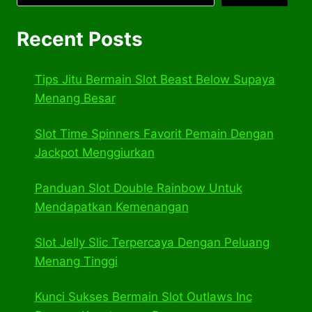
Recent Posts
Tips Jitu Bermain Slot Beast Below Supaya
Menang Besar
Slot Time Spinners Favorit Pemain Dengan
Jackpot Menggiurkan
Panduan Slot Double Rainbow Untuk
Mendapatkan Kemenangan
Slot Jelly Slic Terpercaya Dengan Peluang
Menang Tinggi
Kunci Sukses Bermain Slot Outlaws Inc