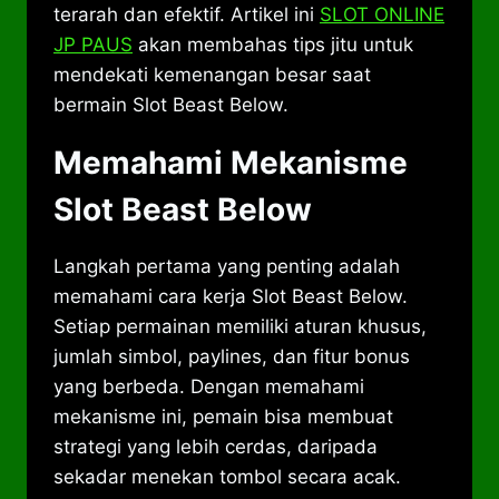
terarah dan efektif. Artikel ini
SLOT ONLINE
JP PAUS
akan membahas tips jitu untuk
mendekati kemenangan besar saat
bermain Slot Beast Below.
Memahami Mekanisme
Slot Beast Below
Langkah pertama yang penting adalah
memahami cara kerja Slot Beast Below.
Setiap permainan memiliki aturan khusus,
jumlah simbol, paylines, dan fitur bonus
yang berbeda. Dengan memahami
mekanisme ini, pemain bisa membuat
strategi yang lebih cerdas, daripada
sekadar menekan tombol secara acak.