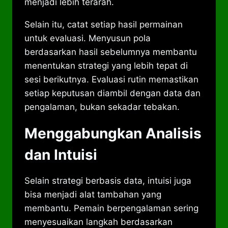
menjadi lebih terarah.
Selain itu, catat setiap hasil permainan
untuk evaluasi. Menyusun pola
berdasarkan hasil sebelumnya membantu
menentukan strategi yang lebih tepat di
sesi berikutnya. Evaluasi rutin memastikan
setiap keputusan diambil dengan data dan
pengalaman, bukan sekadar tebakan.
Menggabungkan Analisis
dan Intuisi
Selain strategi berbasis data, intuisi juga
bisa menjadi alat tambahan yang
membantu. Pemain berpengalaman sering
menyesuaikan langkah berdasarkan