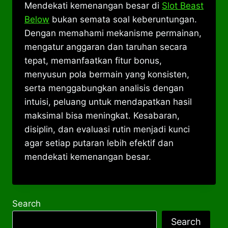
Mendekati kemenangan besar di
Slot Beast
Below
bukan semata soal keberuntungan.
Dengan memahami mekanisme permainan,
mengatur anggaran dan taruhan secara
tepat, memanfaatkan fitur bonus,
menyusun pola bermain yang konsisten,
serta menggabungkan analisis dengan
intuisi, peluang untuk mendapatkan hasil
maksimal bisa meningkat. Kesabaran,
disiplin, dan evaluasi rutin menjadi kunci
agar setiap putaran lebih efektif dan
mendekati kemenangan besar.
Search
Search