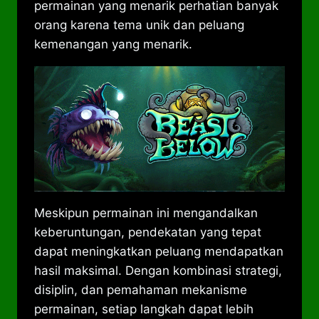
permainan yang menarik perhatian banyak
orang karena tema unik dan peluang
kemenangan yang menarik.
Meskipun permainan ini mengandalkan
keberuntungan, pendekatan yang tepat
dapat meningkatkan peluang mendapatkan
hasil maksimal. Dengan kombinasi strategi,
disiplin, dan pemahaman mekanisme
permainan, setiap langkah dapat lebih