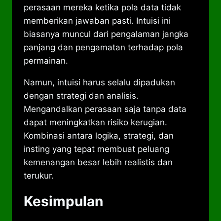
perasaan mereka ketika pola data tidak
memberikan jawaban pasti. Intuisi ini
biasanya muncul dari pengalaman jangka
panjang dan pengamatan terhadap pola
permainan.
Namun, intuisi harus selalu dipadukan
dengan strategi dan analisis.
Mengandalkan perasaan saja tanpa data
dapat meningkatkan risiko kerugian.
Kombinasi antara logika, strategi, dan
insting yang tepat membuat peluang
kemenangan besar lebih realistis dan
terukur.
Kesimpulan