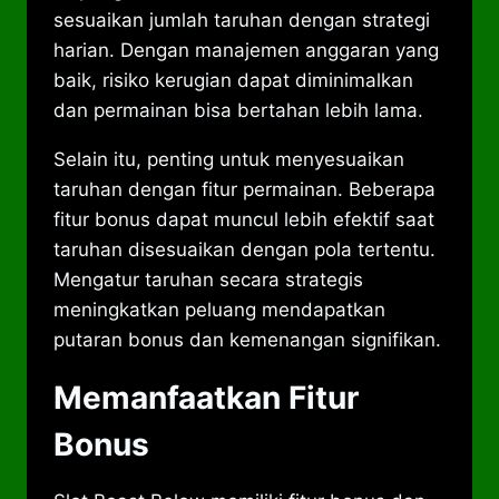
sesuaikan jumlah taruhan dengan strategi
harian. Dengan manajemen anggaran yang
baik, risiko kerugian dapat diminimalkan
dan permainan bisa bertahan lebih lama.
Selain itu, penting untuk menyesuaikan
taruhan dengan fitur permainan. Beberapa
fitur bonus dapat muncul lebih efektif saat
taruhan disesuaikan dengan pola tertentu.
Mengatur taruhan secara strategis
meningkatkan peluang mendapatkan
putaran bonus dan kemenangan signifikan.
Memanfaatkan Fitur
Bonus