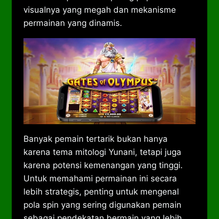
visualnya yang megah dan mekanisme
permainan yang dinamis.
Banyak pemain tertarik bukan hanya
karena tema mitologi Yunani, tetapi juga
karena potensi kemenangan yang tinggi.
Untuk memahami permainan ini secara
lebih strategis, penting untuk mengenal
pola spin yang sering digunakan pemain
sebagai pendekatan bermain yang lebih