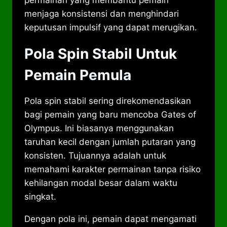
permainan yang membantu pemain
menjaga konsistensi dan menghindari
keputusan impulsif yang dapat merugikan.
Pola Spin Stabil Untuk
Pemain Pemula
Pola spin stabil sering direkomendasikan
bagi pemain yang baru mencoba Gates of
Olympus. Ini biasanya menggunakan
taruhan kecil dengan jumlah putaran yang
konsisten. Tujuannya adalah untuk
memahami karakter permainan tanpa risiko
kehilangan modal besar dalam waktu
singkat.
Dengan pola ini, pemain dapat mengamati