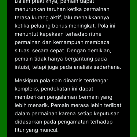
Dalam praktiknya, pemain dapat
menurunkan taruhan ketika permainan
terasa kurang aktif, lalu menaikkannya
ketika peluang bonus meningkat. Pola ini
menuntut kepekaan terhadap ritme
permainan dan kemampuan membaca
situasi secara cepat. Dengan demikian,
pemain tidak hanya bergantung pada
intuisi, tetapi juga pada analisis sederhana.
Meskipun pola spin dinamis terdengar
kompleks, pendekatan ini dapat
memberikan pengalaman bermain yang
lebih menarik. Pemain merasa lebih terlibat
dalam permainan karena setiap keputusan
didasarkan pada pengamatan terhadap
fitur yang muncul.