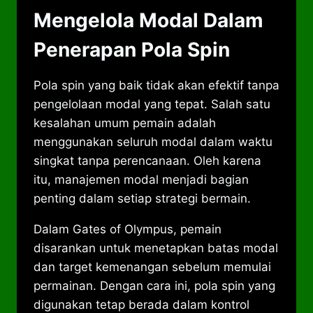
Mengelola Modal Dalam
Penerapan Pola Spin
Pola spin yang baik tidak akan efektif tanpa
pengelolaan modal yang tepat. Salah satu
kesalahan umum pemain adalah
menggunakan seluruh modal dalam waktu
singkat tanpa perencanaan. Oleh karena
itu, manajemen modal menjadi bagian
penting dalam setiap strategi bermain.
Dalam Gates of Olympus, pemain
disarankan untuk menetapkan batas modal
dan target kemenangan sebelum memulai
permainan. Dengan cara ini, pola spin yang
digunakan tetap berada dalam kontrol