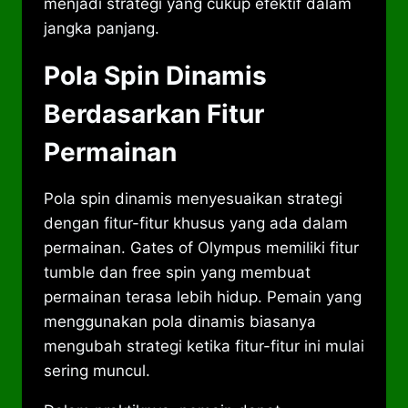
menjadi strategi yang cukup efektif dalam
jangka panjang.
Pola Spin Dinamis
Berdasarkan Fitur
Permainan
Pola spin dinamis menyesuaikan strategi
dengan fitur-fitur khusus yang ada dalam
permainan. Gates of Olympus memiliki fitur
tumble dan free spin yang membuat
permainan terasa lebih hidup. Pemain yang
menggunakan pola dinamis biasanya
mengubah strategi ketika fitur-fitur ini mulai
sering muncul.