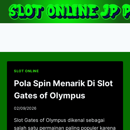
Skip
to
content
Pola Spin Menarik Di Slot
Gates of Olympus
SLOT ONLINE
Pola Spin Menarik Di Slot
Gates of Olympus
02/09/2026
Slot Gates of Olympus dikenal sebagai
salah satu permainan paling populer karena