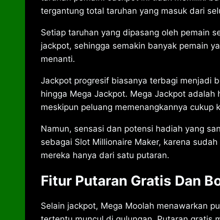
tergantung total taruhan yang masuk dari sel
Setiap taruhan yang dipasang oleh pemain s
jackpot, sehingga semakin banyak pemain ya
menanti.
Jackpot progresif biasanya terbagi menjadi be
hingga Mega Jackpot. Mega Jackpot adalah h
meskipun peluang memenangkannya cukup ke
Namun, sensasi dan potensi hadiah yang sa
sebagai Slot Millionaire Maker, karena sud
mereka hanya dari satu putaran.
Fitur Putaran Gratis Dan B
Selain jackpot, Mega Moolah menawarkan puta
tertentu muncul di gulungan. Putaran grati