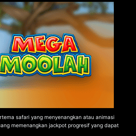
ertema safari yang menyenangkan atau animasi
luang memenangkan jackpot progresif yang dapat