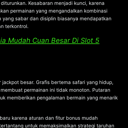
diturunkan. Kesabaran menjadi kunci, karena
nkan permainan yang mengandalkan kombinasi
 yang sabar dan disiplin biasanya mendapatkan
 terkontrol.
ia Mudah Cuan Besar Di Slot 5
ackpot besar. Grafis bertema safari yang hidup,
s membuat permainan ini tidak monoton. Putaran
untuk memberikan pengalaman bermain yang menarik
n baru karena aturan dan fitur bonus mudah
tertantang untuk memaksimalkan strategi taruhan