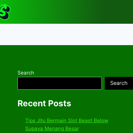
Search
Search
Recent Posts
Tips Jitu Bermain Slot Beast Below
Supaya Menang Besar