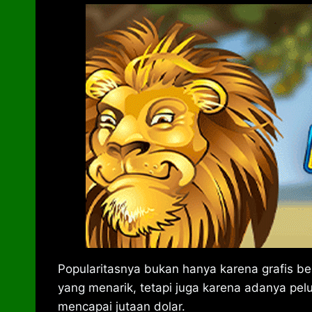
Popularitasnya bukan hanya karena grafis b
yang menarik, tetapi juga karena adanya pe
mencapai jutaan dolar.