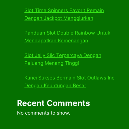
Slot Time Spinners Favorit Pemain
Dengan Jackpot Menggiurkan
Panduan Slot Double Rainbow Untuk
Mendapatkan Kemenangan
Slot Jelly Slic Terpercaya Dengan
Peluang Menang Tinggi
Kunci Sukses Bermain Slot Outlaws Inc
Dengan Keuntungan Besar
Recent Comments
No comments to show.