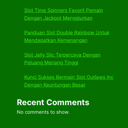
Slot Time Spinners Favorit Pemain
Dengan Jackpot Menggiurkan
Panduan Slot Double Rainbow Untuk
Mendapatkan Kemenangan
Slot Jelly Slic Terpercaya Dengan
Peluang Menang Tinggi
Kunci Sukses Bermain Slot Outlaws Inc
Dengan Keuntungan Besar
Recent Comments
No comments to show.