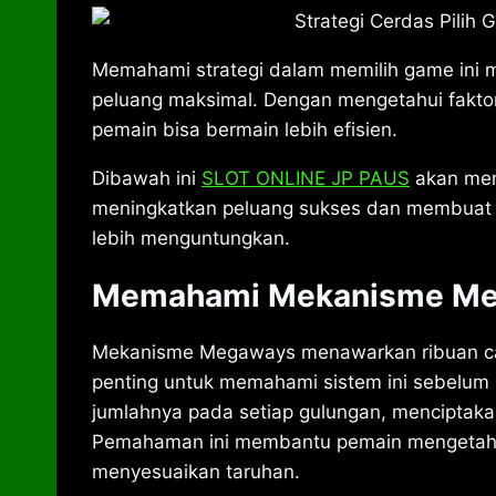
Memahami strategi dalam memilih game ini m
peluang maksimal. Dengan mengetahui faktor p
pemain bisa bermain lebih efisien.
Dibawah ini
SLOT ONLINE JP PAUS
akan mem
meningkatkan peluang sukses dan membuat s
lebih menguntungkan.
Memahami Mekanisme M
Mekanisme Megaways menawarkan ribuan car
penting untuk memahami sistem ini sebelum 
jumlahnya pada setiap gulungan, menciptakan
Pemahaman ini membantu pemain mengetahu
menyesuaikan taruhan.