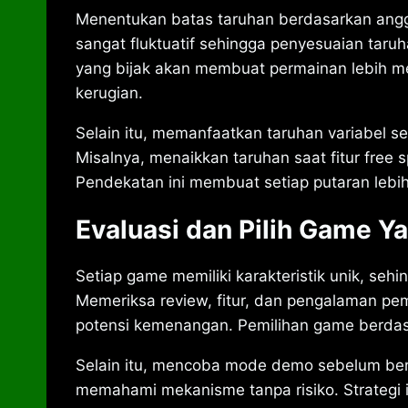
Menentukan batas taruhan berdasarkan angg
sangat fluktuatif sehingga penyesuaian taru
yang bijak akan membuat permainan lebih 
kerugian.
Selain itu, memanfaatkan taruhan variabel s
Misalnya, menaikkan taruhan saat fitur free s
Pendekatan ini membuat setiap putaran lebih
Evaluasi dan Pilih Game Y
Setiap game memiliki karakteristik unik, seh
Memeriksa review, fitur, dan pengalaman p
potensi kemenangan. Pemilihan game berdasar
Selain itu, mencoba mode demo sebelum be
memahami mekanisme tanpa risiko. Strateg