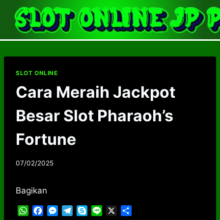
Skip
to
content
SLOT ONLINE
Cara Meraih Jackpot
Besar Slot Pharaoh’s
Fortune
07/02/2025
Bagikan
W
F
M
T
S
L
X
S