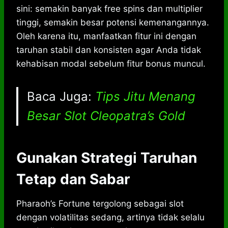
sini: semakin banyak free spins dan multiplier
tinggi, semakin besar potensi kemenangannya.
Oleh karena itu, manfaatkan fitur ini dengan
taruhan stabil dan konsisten agar Anda tidak
kehabisan modal sebelum fitur bonus muncul.
Baca Juga:
Tips Jitu Menang
Besar Slot Cleopatra’s Gold
Gunakan Strategi Taruhan
Tetap dan Sabar
Pharaoh’s Fortune tergolong sebagai slot
dengan volatilitas sedang, artinya tidak selalu