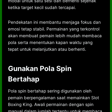
modal untuk satu sesi dan berhenti sejenak
ketika target kecil sudah tercapai.
Pendekatan ini membantu menjaga fokus dan
emosi tetap stabil. Permainan yang terkontrol
akan membuat pemain lebih mudah membaca
pola serta menentukan kapan waktu yang
tepat untuk melanjutkan atau berhenti.
Gunakan Pola Spin
Bertahap
Pola spin bertahap sering digunakan oleh
pemain berpengalaman saat memainkan Slot
Boxing King. Awali permainan dengan spin
manual dalam jumlah tertentu untuk membaca