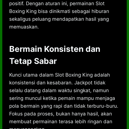
positif. Dengan aturan ini, permainan Slot
Boxing King bisa dinikmati sebagai hiburan
sekaligus peluang mendapatkan hasil yang
memuaskan.
Bermain Konsisten dan
Tetap Sabar
Kunci utama dalam Slot Boxing King adalah
konsistensi dan kesabaran. Jackpot tidak
selalu datang dalam waktu singkat, namun
sering muncul ketika pemain mampu menjaga
pola bermain yang rapi dan tidak terburu-buru.
Fokus pada proses, bukan hanya hasil, akan
membuat permainan terasa lebih ringan dan