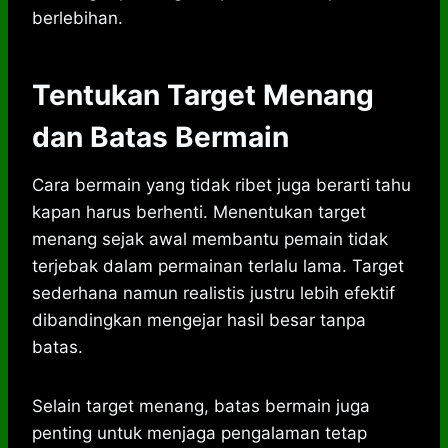
berlebihan.
Tentukan Target Menang
dan Batas Bermain
Cara bermain yang tidak ribet juga berarti tahu
kapan harus berhenti. Menentukan target
menang sejak awal membantu pemain tidak
terjebak dalam permainan terlalu lama. Target
sederhana namun realistis justru lebih efektif
dibandingkan mengejar hasil besar tanpa
batas.
Selain target menang, batas bermain juga
penting untuk menjaga pengalaman tetap