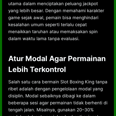
utama dalam menciptakan peluang jackpot
yang lebih besar. Dengan memahami karakter
game sejak awal, pemain bisa menghindari
kesalahan umum seperti terlalu cepat
menaikkan taruhan atau memaksakan spin
dalam waktu lama tanpa evaluasi.
Atur Modal Agar Permainan
Lebih Terkontrol
Salah satu cara bermain Slot Boxing King tanpa
ribet adalah dengan pengelolaan modal yang
disiplin. Modal sebaiknya dibagi ke dalam
beberapa sesi agar permainan tidak berhenti di
tengah jalan. Misalnya, gunakan 20–30%