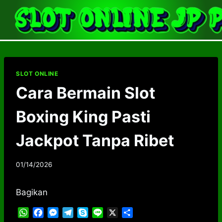
Skip
to
content
SLOT ONLINE
Cara Bermain Slot
Boxing King Pasti
Jackpot Tanpa Ribet
01/14/2026
Bagikan
W
F
M
T
S
L
X
S